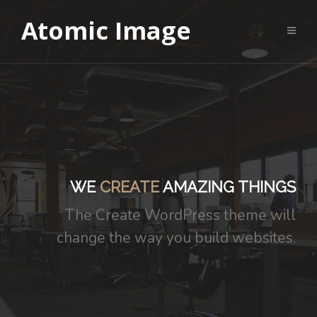
Atomic Image
WE
CREATE
AMAZING THINGS
The Create WordPress theme will
change the way you build websites.